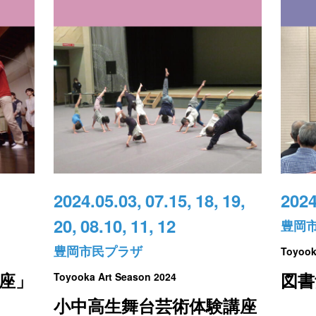
2024.05.03,
07.15,
18,
19,
2024
20,
08.10,
11,
12
豊岡
豊岡市民プラザ
Toyook
座」
図書
Toyooka Art Season 2024
小中高生舞台芸術体験講座