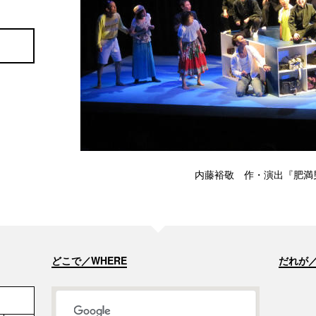
内藤裕敬 作・演出『肥満男
どこで／WHERE
だれが／