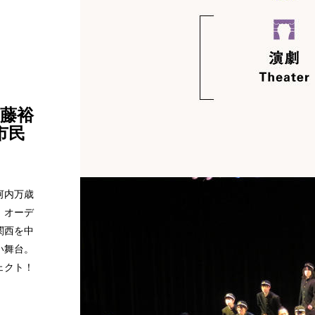
藤裕
市民
河内万歳
。オーデ
関西を中
い舞台。
ェクト！