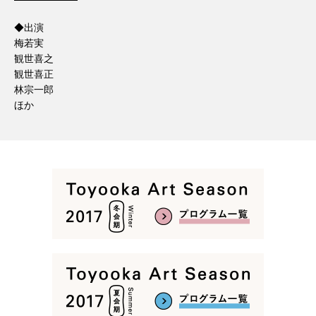
◆出演
梅若実
観世喜之
観世喜正
林宗一郎
ほか