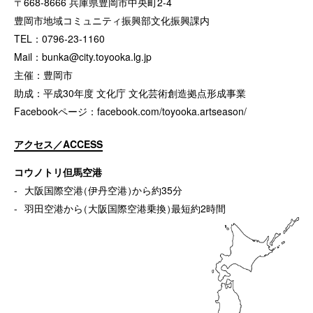
〒668-8666 兵庫県豊岡市中央町2-4
豊岡市地域コミュニティ振興部文化振興課内
TEL：0796-23-1160
Mail：
bunka@city.toyooka.lg.jp
主催：豊岡市
助成：平成30年度 文化庁 文化芸術創造拠点形成事業
Facebookページ：
facebook.com/toyooka.artseason/
アクセス／ACCESS
コウノトリ但馬空港
大阪国際空港
（
伊丹空港
）
から約35分
羽田空港から
（
大阪国際空港乗換
）
最短約2時間