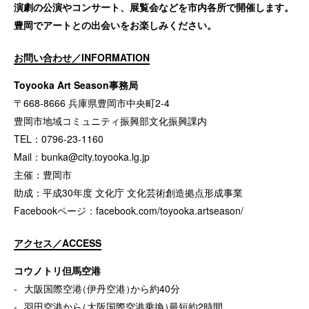
演劇の公演やコンサート、展覧会などを市内各所で開催します。
豊岡でアートとの出会いをお楽しみください。
お問い合わせ／INFORMATION
Toyooka Art Season事務局
〒668-8666 兵庫県豊岡市中央町2-4
豊岡市地域コミュニティ振興部文化振興課内
TEL：0796-23-1160
Mail：
bunka@city.toyooka.lg.jp
主催：豊岡市
助成：平成30年度 文化庁 文化芸術創造拠点形成事業
Facebookページ：
facebook.com/toyooka.artseason/
アクセス／ACCESS
コウノトリ但馬空港
大阪国際空港
（
伊丹空港
）
から約40分
羽田空港から
（
大阪国際空港乗換
）
最短約2時間