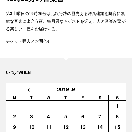
第3土曜日の19時25分は元銀行跡の歴史ある洋風建築を舞台に素
敵な音楽に出合う夜。毎月異なるゲストを迎え、人と音楽が繋が
る楽しい一夜をお届けする。
チケット購入／お問合せ
いつ／WHEN
<
2019
.9
M
T
W
T
F
S
S
1
2
3
4
5
6
7
8
9
10
11
12
13
14
15