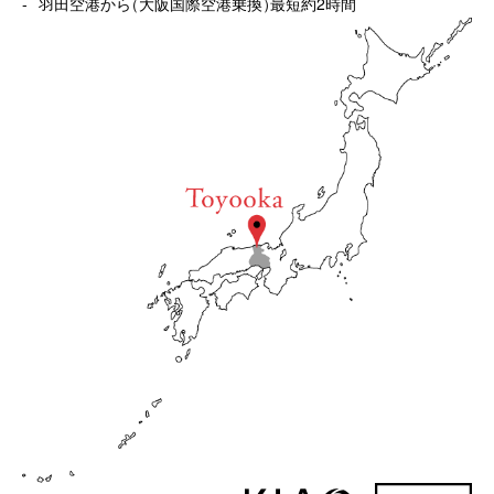
羽田空港から
（
大阪国際空港乗換
）
最短約2時間