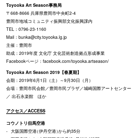
Toyooka Art Season事務局
〒668-8666 兵庫県豊岡市中央町2-4
豊岡市地域コミュニティ振興部文化振興課内
TEL：0796-23-1160
Mail：
bunka@city.toyooka.lg.jp
主催：豊岡市
助成：2019年度 文化庁 文化芸術創造拠点形成事業
Facebookページ：
facebook.com/toyooka.artseason/
Toyooka Art Season 2019【春夏期】
会期：2019年6月1日（土）～9月30日（月）
会場：豊岡市民会館／豊岡市民プラザ／城崎国際アートセンター
／ 出石永楽館 ほか
アクセス／ACCESS
コウノトリ但馬空港
大阪国際空港
（
伊丹空港
）
から約35分