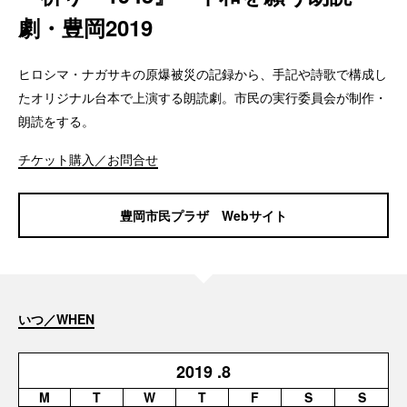
劇・豊岡2019
ヒロシマ・ナガサキの原爆被災の記録から、手記や詩歌で構成し
たオリジナル台本で上演する朗読劇。市民の実行委員会が制作・
朗読をする。
チケット購入／お問合せ
豊岡市民プラザ Webサイト
いつ／WHEN
2019
.8
M
T
W
T
F
S
S