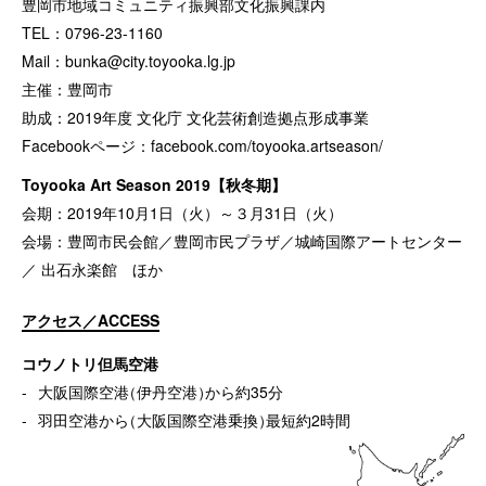
豊岡市地域コミュニティ振興部文化振興課内
TEL：0796-23-1160
Mail：
bunka@city.toyooka.lg.jp
主催：豊岡市
助成：2019年度 文化庁 文化芸術創造拠点形成事業
Facebookページ：
facebook.com/toyooka.artseason/
Toyooka Art Season 2019【秋冬期】
会期：2019年10月1日（火）～３月31日（火）
会場：豊岡市民会館／豊岡市民プラザ／城崎国際アートセンター
／ 出石永楽館 ほか
アクセス／ACCESS
コウノトリ但馬空港
大阪国際空港
（
伊丹空港
）
から約35分
羽田空港から
（
大阪国際空港乗換
）
最短約2時間