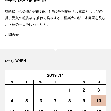
城崎松声会会員が謡曲8番、仕舞5番を昨秋「兵庫県ともしびの
賞」受賞の報告会を兼ねて発表する。極楽寺の枯山水庭園を見な
がら秋の一日をゆっくりと。
お問合せ
いつ／WHEN
2019
.11
M
T
W
T
F
S
S
1
2
3
4
5
6
7
8
9
10