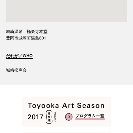
城崎温泉 極楽寺本堂
豊岡市城崎町湯島801
だれが／WHO
城崎松声会